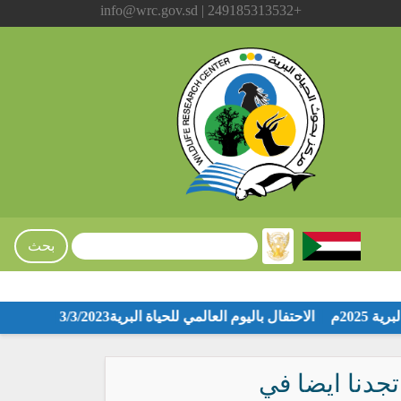
+249185313532 | info@wrc.gov.sd
ة البرية 2025م
الاحتفال باليوم العالمي للحياة البرية3/3/2023
تجدنا ايضا في