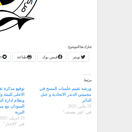
شارك هذا الموضوع:
تويتر
فيس بوك
طباعة
m
مرتبط
ورشة تقييم علميات المسح في
توقيع مذكرة ت
محميتي الدندر الاتحادية و جبل
الاعلى للبيئة وا
الدائر
ونظام ادارة ال
23 يناير، 2023
السودان مع مر
في "غير مصنف"
البرية
23 أبريل، 2025
في "الاخبار"