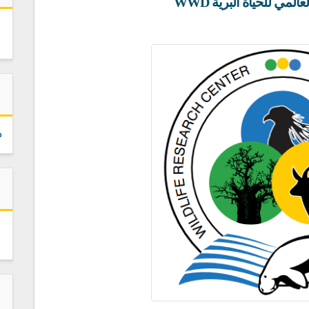
لمي للحياة البرية WWD
د