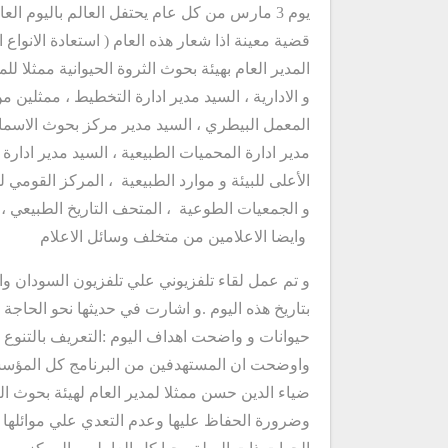
يوم 3 مارس من كل عام يحتفل العالم باليوم ا
قضية معينة اذا شعار هذه العام ( استعادة الانواع 
المدير العام بهيئة بحوث الثروة الحيوانية ممثلا لل
و الادارية ، السيد مدير ادارة التخطيط ، ممثلين م
المعمل البيطري ، السيد مدير مركز بحوث الاسماك مر
مدير ادارة المحميات الطبيعية ، السيد مدير ادارة 
الأعلى للبيئة و موارد الطبيعية ، المركز القومي ل
و الجمعيات الطوعية ، المتحف التاريخ الطبيعي
وايضا الاعلامين من متخلف وسائل الاعلام
و تم عمل لقاء تلفزيوني علي تلفزيون السودان وايض
بتاريخ هذه اليوم .و اشارت في حديثها نحو الحاجة ا
حيوانات و واضحت اهداف اليوم :التعريف بالتنوع ا
واوضحت ان المستهدفين من البرنامج كل المؤسسا
ضياء الدين حسن ممثلا لمدير العام لهيئة بحوث الثر
وضرورة الحفاظ عليها وعدم التعدي علي موائلها ال